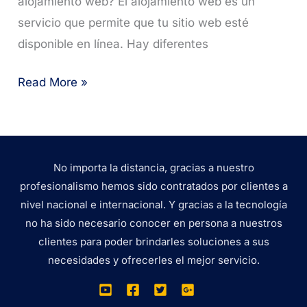
alojamiento web? El alojamiento web es un
servicio que permite que tu sitio web esté
disponible en línea. Hay diferentes
Elige
Read More »
el
mejor
web
Hosting
No importa la distancia, gracias a nuestro
profesionalismo hemos sido contratados por clientes a
para
nivel nacional e internacional. Y gracias a la tecnología
tu
no ha sido necesario conocer en persona a nuestros
empresa:
clientes para poder brindarles soluciones a sus
asegura
necesidades y ofrecerles el mejor servicio.
el
éxito