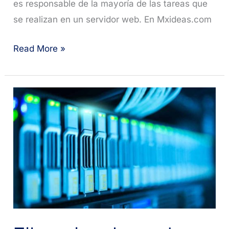
es responsable de la mayoría de las tareas que
se realizan en un servidor web. En Mxideas.com
El
Read More »
panel
de
alojamiento
web
cPanel:
Todo
lo
que
necesitas
saber