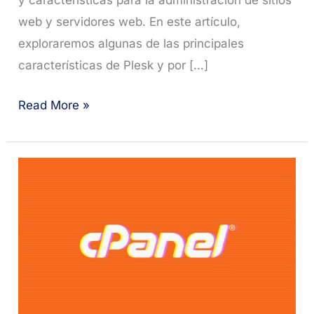
y características para la administración de sitios
web y servidores web. En este artículo,
exploraremos algunas de las principales
características de Plesk y por […]
Plesk:
Read More »
El
panel
de
alojamiento
web
todo
en
uno